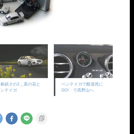
早春賦その2＿菜の花と
ベンテイガで酷道死に
ベンテイガ
GO! で高野山へ