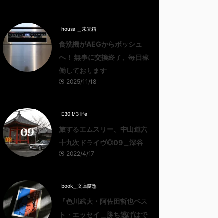
house ＿未完箱
食洗機がAEGからボッシュ
へ！ 無事に交換終了、毎日稼
働しております
2025/11/18
E30 M3 life
旅するエムスリー、中山道六
十九次ドライヴ◎09＿深谷
2022/4/17
book＿文庫随想
『色川武大・阿佐田哲也ベス
ト・エッセイ＿勝ち逃げはで