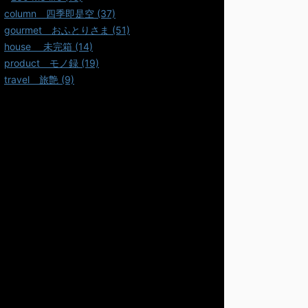
column＿四季即是空 (37)
gourmet＿おふとりさま (51)
house ＿未完箱 (14)
product＿モノ録 (19)
travel＿旅艶 (9)