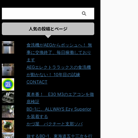
人気の投稿とページ
食洗機がAEGからボッシュへ！ 無
事に交換終了、毎日稼働しており
ます
AEGエレクトララックスの食洗機
が動かない！ 10年目の試練
CONTACT
夏本番！ E30 M3のエアコンを徹
底検証
BD-1に、ALLWAYS Ezy Superior
を装着する
かづ屋＿パクチーと支那ソバ
旅するBD-1、東海道五十三次を行