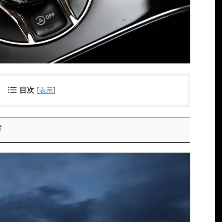
目次
[
表示
]
ガ