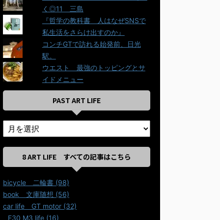
く◎11＿三島
『哲学の教科書＿人はなぜSNSで
私生活をさらけ出すのか』
コンチGTで訪れる始発前、日光
駅。
ウエスト＿最強のトッピングとサ
イドメニュー
PAST ART LIFE
8 ART LIFE すべての記事はこちら
bicycle＿二輪書 (98)
book＿文庫随想 (56)
car life＿GT motor (32)
E30 M3 life (16)