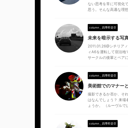
ない思考を常に可視化
思う。そんな高邁な理想の
column＿四季即是空
未来を暗示する写
2011.01.26@シ
ィA6を運転して宿泊地
サークルの後輩とペアにな
column＿四季即是空
美術館でのマナー
撮影できるか否か、それ
はなんでしょう？ 来場
ょうか。 （ルーヴルでは
column＿四季即是空