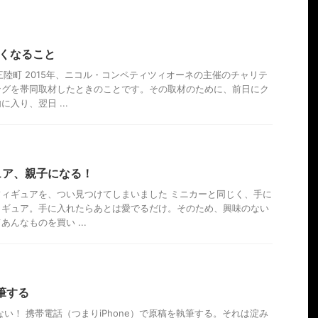
かくなること
三陸町 2015年、ニコル・コンペティツィオーネの主催のチャリテ
ングを帯同取材したときのことです。その取材のために、前日にク
入り、翌日 ...
ュア、親子になる！
ィギュアを、つい見つけてしまいました ミニカーと同じく、手に
ィギュア。手に入れたらあとは愛でるだけ。そのため、興味のない
んなものを買い ...
執筆する
せない！ 携帯電話（つまりiPhone）で原稿を執筆する。それは淀み