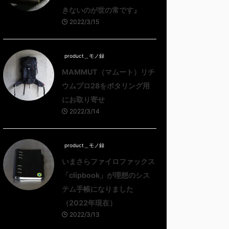
きないのが世の常です』
2022/3/15
product＿モノ録
MAMMUT（マムート）リチ
ウムプロ28をポタリング用
にお取り寄せ
2022/3/14
product＿モノ録
いまさらファイロファックス
「clipbook」が理想のシス
テム手帳になりました
（2022年現在）
2022/3/13