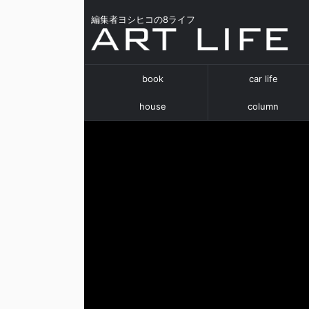
編集者ヨシヒコの8ライフ
book
car life
house
column