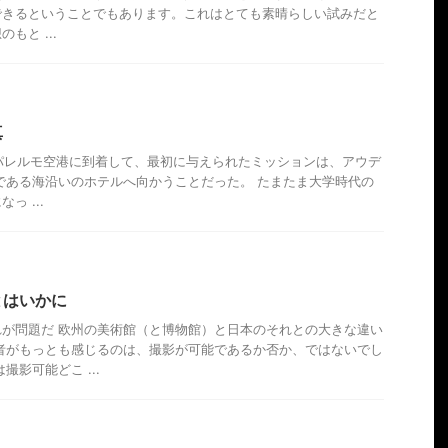
できるということでもあります。これはとても素晴らしい試みだと
もと ...
真
チリア パレルモ空港に到着して、最初に与えられたミッションは、アウデ
である海沿いのホテルへ向かうことだった。 たまたま大学時代の
っ ...
とはいかに
が問題だ 欧州の美術館（と博物館）と日本のそれとの大きな違い
者がもっとも感じるのは、撮影が可能であるか否か、ではないでし
撮影可能どこ ...