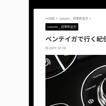
HOME
>
column＿四季即是空
>
column＿四季即是空
ベンテイガで行く紀
2017-12-14