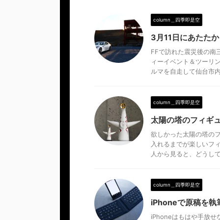
column＿四季即是空
3月11日にあたた
FFで訪れた震災後の南
ィーイベント＆ツーリ
ルマを自走して仙台市内に
column＿四季即是空
太陽の塔のフィギ
欲しかった太陽の塔のフ
入れるまでが楽しいフ
人から見ると、どうしてあ
column＿四季即是空
iPhoneで原稿を
iPhoneはもはや手放