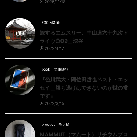
2025/11/18
E30 M3 life
旅するエムスリー、中山道六十九次ド
ライヴ◎09＿深谷
2022/4/17
book＿文庫随想
『色川武大・阿佐田哲也ベスト・エッ
セイ＿勝ち逃げはできないのが世の常
です』
2022/3/15
product＿モノ録
MAMMUT（マムート）リチウムプロ