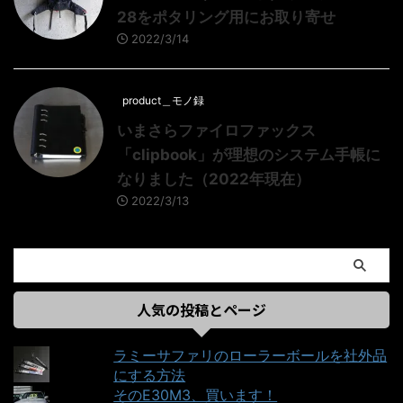
28をポタリング用にお取り寄せ
2022/3/14
product＿モノ録
いまさらファイロファックス
「clipbook」が理想のシステム手帳に
なりました（2022年現在）
2022/3/13
人気の投稿とページ
ラミーサファリのローラーボールを社外品
にする方法
そのE30M3、買います！