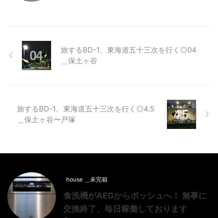
旅するBD-1、東海道五十三次を行く◎04
＿保土ヶ谷
旅するBD-1、東海道五十三次を行く◎4.5
＿保土ヶ谷〜戸塚
house ＿未完箱
食洗機がAEGからボッシュへ！ 無事に
交換終了、毎日稼働しております