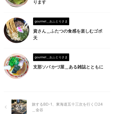
ります
gourmet＿おふとりさま
資さん＿ふたつの食感を楽しむゴボ
天
gourmet＿おふとりさま
支那ソバ かづ屋＿ある雑誌とともに
旅するBD-1、東海道五十三次を行く◎24
＿金谷