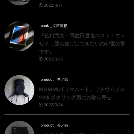
2022/4/17
book＿文庫随想
『色川武大・阿佐田哲也ベスト・エッ
セイ＿勝ち逃げはできないのが世の常
です』
2022/3/15
product＿モノ録
MAMMUT（マムート）リチウムプロ
28をポタリング用にお取り寄せ
2022/3/14
product＿モノ録