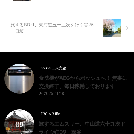
旅するBD-1、東海道五十三次を行く◎25
＿日坂
house ＿未完箱
食洗機がAEGからボッシュへ！ 無事に
交換終了、毎日稼働しております
2025/11/18
E30 M3 life
旅するエムスリー、中山道六十九次ド
ライヴ◎09＿深谷