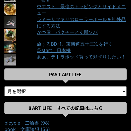
ウエスト＿最強のトッピングとサイドメニ
ュー
ラミーサファリのローラーボールを社外品
にする方法
かづ屋＿パクチーと支那ソバ
旅するBD-1、東海道五十三次を行く
◎start＿日本橋
あぁ、テトラポッド買って頬ずりしたい！
PAST ART LIFE
8 ART LIFE すべての記事はこちら
bicycle＿二輪書 (98)
book＿文庫随想 (56)