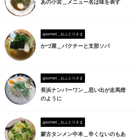
あの小宮＿メニュー名は味を表す
gourmet＿おふとりさま
かづ屋＿パクチーと支那ソバ
gourmet＿おふとりさま
長浜ナンバーワン＿思い出が走馬燈
のように
gourmet＿おふとりさま
蒙古タンメン中本＿辛くないのもあ