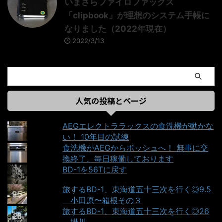
いまさらファイロファックス
「clipbook」が理想のシステム手帳に
なりました（2022年現在）
2022/3/13
人気の投稿とページ
AEGエレクトララックスの食洗機が動かな
い！ 10年目の試練
食洗機がAEGからボッシュへ！ 無事に交
換終了、毎日稼働しております
BD-1を56Tに戻す
旅するBD-1、東海道五十三次を行く◎9.5
＿小田原〜箱根その３
旅するBD-1、東海道五十三次を行く◎26
＿掛川