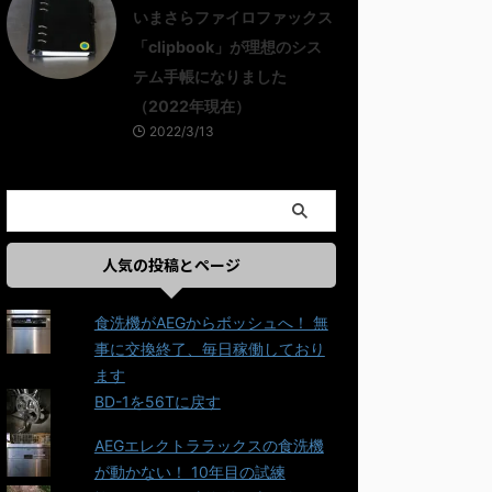
いまさらファイロファックス
「clipbook」が理想のシス
テム手帳になりました
（2022年現在）
2022/3/13
人気の投稿とページ
食洗機がAEGからボッシュへ！ 無
事に交換終了、毎日稼働しており
ます
BD-1を56Tに戻す
AEGエレクトララックスの食洗機
が動かない！ 10年目の試練