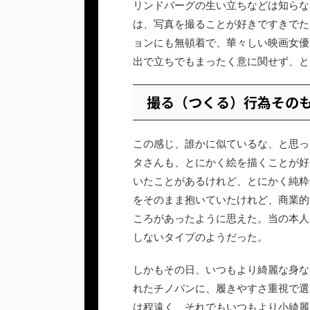
リンドバーグの生い立ちなどは知らな
は、写真を撮ることが好きですきでた
ョンにも無頓着で、華々しい映画女優
出で立ちでもまったく意に関せず、と
撮る（つくる）行為その
この感じ、誰かに似ているな、と思っ
タさんも、とにかく絵を描くことが好
いたことがあるけれど、とにかく純粋
をそのまま抱いていたけれど、商業的
ころがあったように思えた。当の本人
しないタイプのようだった。
しかもその日、いつもより綺麗な身な
れたチノパンに、履きやすさ重視で選
は程遠く、それでもいつもより小綺麗