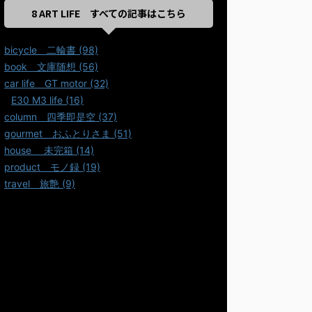
8 ART LIFE すべての記事はこちら
bicycle＿二輪書 (98)
book＿文庫随想 (56)
car life＿GT motor (32)
E30 M3 life (16)
column＿四季即是空 (37)
gourmet＿おふとりさま (51)
house ＿未完箱 (14)
product＿モノ録 (19)
travel＿旅艶 (9)