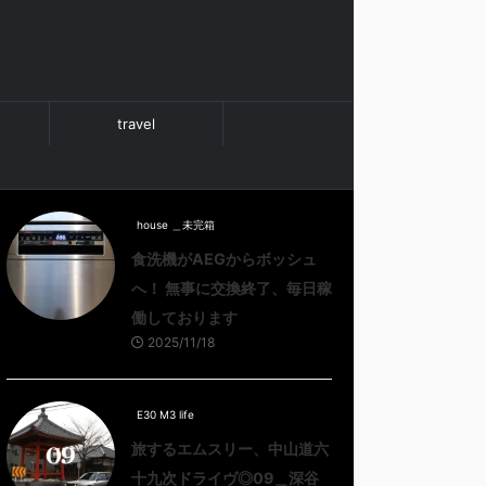
travel
house ＿未完箱
食洗機がAEGからボッシュ
へ！ 無事に交換終了、毎日稼
働しております
2025/11/18
E30 M3 life
旅するエムスリー、中山道六
十九次ドライヴ◎09＿深谷