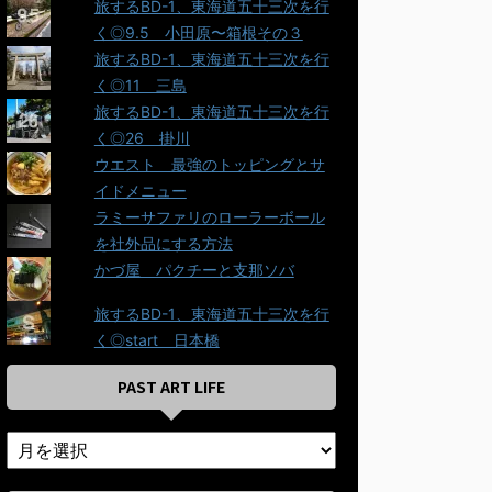
旅するBD-1、東海道五十三次を行
く◎9.5＿小田原〜箱根その３
旅するBD-1、東海道五十三次を行
く◎11＿三島
旅するBD-1、東海道五十三次を行
く◎26＿掛川
ウエスト＿最強のトッピングとサ
イドメニュー
ラミーサファリのローラーボール
を社外品にする方法
かづ屋＿パクチーと支那ソバ
旅するBD-1、東海道五十三次を行
く◎start＿日本橋
PAST ART LIFE