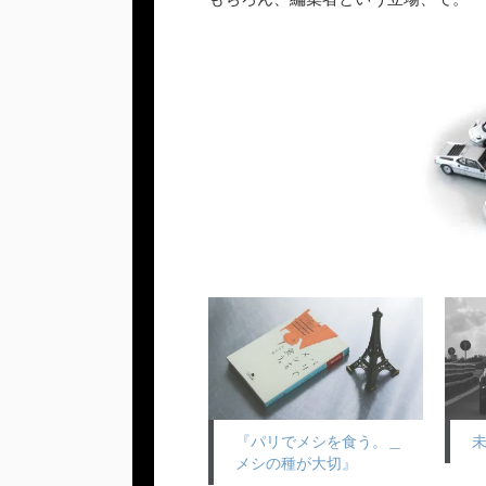
『パリでメシを食う。＿
メシの種が大切』