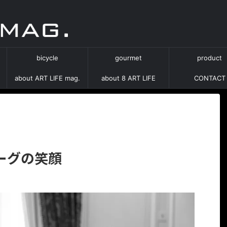
bicycle
gourmet
product
about ART LIFE mag.
about 8 ART LIFE
CONTACT
ーグの笑顔