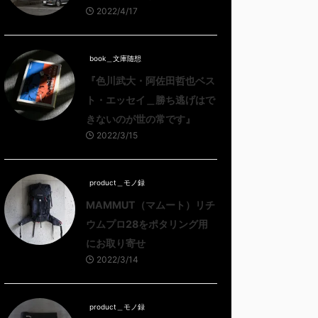
2022/4/17
book＿文庫随想
『色川武大・阿佐田哲也ベス
ト・エッセイ＿勝ち逃げはで
きないのが世の常です』
2022/3/15
product＿モノ録
MAMMUT（マムート）リチ
ウムプロ28をポタリング用
にお取り寄せ
2022/3/14
product＿モノ録