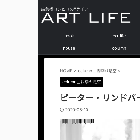
編集者ヨシヒコの8ライフ
book
car life
house
column
HOME
>
column＿四季即是空
>
column＿四季即是空
ピーター・リンドバ
2020-05-10