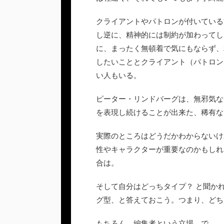
クライアントやパトロンが付いている
し逆に、精神的には制約が加わってし
に、まったく無頓着で気にもならず、
したいこととクライアント（パトロン
い人もいる。
ピーター・リンドバーグは、無邪気な
を表現し続けることが出来た、稀有な
実際のところはどうだかわからないけ
性やキャラクターが重要なのかもしれ
合は。
そして自分はどっちタイプ？ と聞か
グ型、と答えておこう。つまり、どち
もちろん、編集者という立場、で。