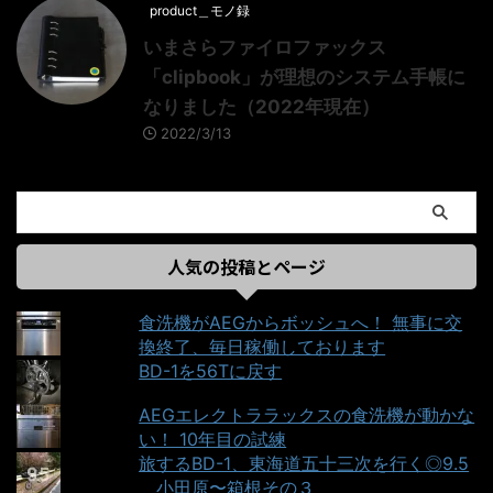
product＿モノ録
いまさらファイロファックス
「clipbook」が理想のシステム手帳に
なりました（2022年現在）
2022/3/13
人気の投稿とページ
食洗機がAEGからボッシュへ！ 無事に交
換終了、毎日稼働しております
BD-1を56Tに戻す
AEGエレクトララックスの食洗機が動かな
い！ 10年目の試練
旅するBD-1、東海道五十三次を行く◎9.5
＿小田原〜箱根その３