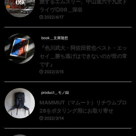
旅するエムスリー、中山道六十九次ド
ライヴ◎09＿深谷
2022/4/17
book＿文庫随想
『色川武大・阿佐田哲也ベスト・エッ
セイ＿勝ち逃げはできないのが世の常
です』
2022/3/15
product＿モノ録
MAMMUT（マムート）リチウムプロ
28をポタリング用にお取り寄せ
2022/3/14