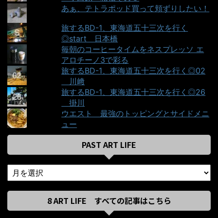
あぁ、テトラポッド買って頬ずりしたい！
旅するBD-1、東海道五十三次を行く
◎start＿日本橋
毎朝のコーヒータイムをネスプレッソ エ
アロチーノ3で彩る
旅するBD-1、東海道五十三次を行く◎02
＿川﨑
旅するBD-1、東海道五十三次を行く◎26
＿掛川
ウエスト＿最強のトッピングとサイドメニ
ュー
PAST ART LIFE
8 ART LIFE すべての記事はこちら