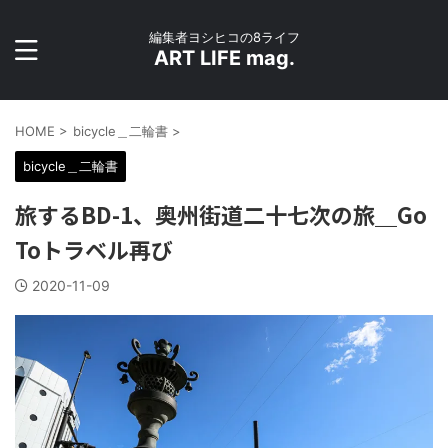
編集者ヨシヒコの8ライフ
ART LIFE mag.
HOME
>
bicycle＿二輪書
>
bicycle＿二輪書
旅するBD-1、奥州街道二十七次の旅＿Go
Toトラベル再び
2020-11-09