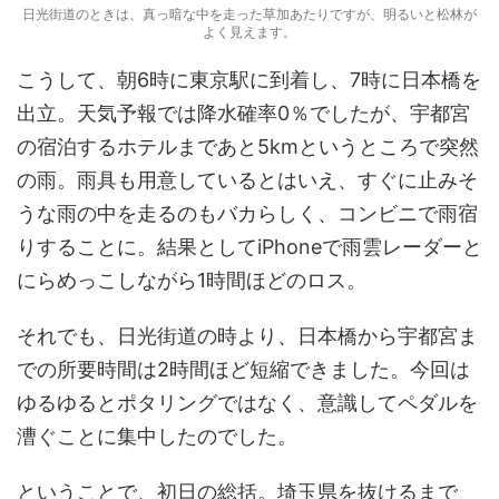
日光街道のときは、真っ暗な中を走った草加あたりですが、明るいと松林が
よく見えます。
こうして、朝6時に東京駅に到着し、7時に日本橋を
出立。天気予報では降水確率0％でしたが、宇都宮
の宿泊するホテルまであと5kmというところで突然
の雨。雨具も用意しているとはいえ、すぐに止みそ
うな雨の中を走るのもバカらしく、コンビニで雨宿
りすることに。結果としてiPhoneで雨雲レーダーと
にらめっこしながら1時間ほどのロス。
それでも、日光街道の時より、日本橋から宇都宮ま
での所要時間は2時間ほど短縮できました。今回は
ゆるゆるとポタリングではなく、意識してペダルを
漕ぐことに集中したのでした。
ということで、初日の総括。埼玉県を抜けるまで