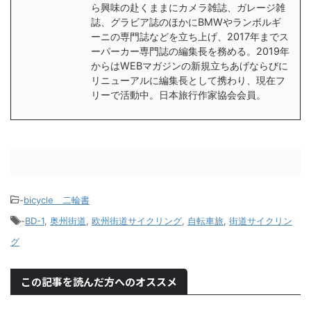
ら興味の赴くままにカメラ雑誌、ガレージ雑
誌、グラビア誌のほかにBMWやランボルギ
ーニの専門誌などを立ち上げ、2017年までス
ーパーカー専門誌の編集長を務める。2019年
からはWEBマガジンの新規立ちあげならびに
リニューアルに編集長として携わり、現在フ
リーで活動中。日本旅行作家協会会員。
-
bicycle＿二輪書
-
BD-1
,
奥州街道
,
欧州街道サイクリング
,
自転車旅
,
街道サイクリン
グ
この記事を読んだ方へのオススメ