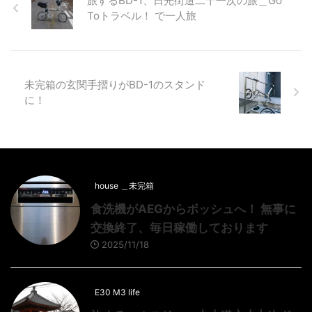
旅するBD-1、日光街道二十一次の旅＿Go
Toトラベル！ で一人旅
未完箱の玄関手摺りがBD-1のスタンド
に！
house ＿未完箱
食洗機がAEGからボッシュへ！ 無事に
交換終了、毎日稼働しております
2025/11/18
E30 M3 life