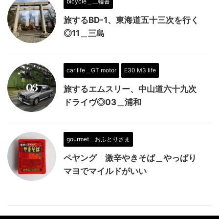
bicycle＿二輪書
旅するBD-1、東海道五十三次を行く
◎11＿三島
car life＿GT motor
E30 M3 life
旅するエムスリー、中山道六十九次
ドライヴ◎03＿浦和
gourmet＿おふとりさま
ペヤング 激辛やきそば＿やっぱり
マヨでマイルドがいい