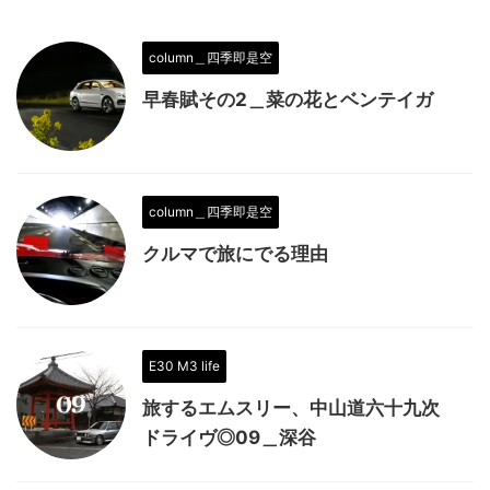
column＿四季即是空
早春賦その2＿菜の花とベンテイガ
column＿四季即是空
クルマで旅にでる理由
E30 M3 life
旅するエムスリー、中山道六十九次
ドライヴ◎09＿深谷