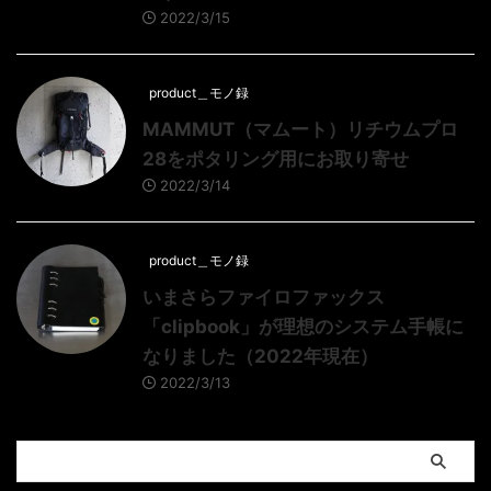
2022/3/15
product＿モノ録
MAMMUT（マムート）リチウムプロ
28をポタリング用にお取り寄せ
2022/3/14
product＿モノ録
いまさらファイロファックス
「clipbook」が理想のシステム手帳に
なりました（2022年現在）
2022/3/13