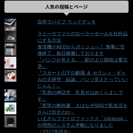
人気の投稿とページ
自作でパイプ ウッドデッキ
ラミーサファリのローラーボールを社外品
にする方法
食洗機がAEGからボッシュへ！ 無事に交
換終了、毎日稼働しております
『パンツが見える。＿駅の上り階段は要注
意』
『スカートの下の劇場 ＆ セクシィ・ギャ
ルの大研究＿結論。パンツ見えたっていい
じゃん！』
『乳房の神話学＿乳見せはめくらましで
す』
『哲学の教科書＿人はなぜSNSで私生活を
さらけ出すのか』
いまさらファイロファックス「clipbook」
が理想のシステム手帳になりました
（2022年現在）