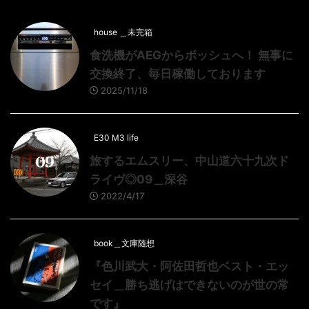
house ＿未完箱
食洗機がAEGからボッシュへ！ 無事に
交換終了、毎日稼働しております
2025/11/18
E30 M3 life
旅するエムスリー、中山道六十九次ド
ライヴ◎09＿深谷
2022/4/17
book＿文庫随想
『色川武大・阿佐田哲也ベスト・エッ
セイ＿勝ち逃げはできないのが世の常
です』