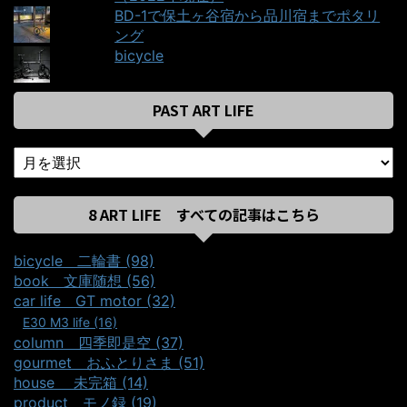
BD-1で保土ヶ谷宿から品川宿までポタリ
ング
bicycle
PAST ART LIFE
8 ART LIFE すべての記事はこちら
bicycle＿二輪書 (98)
book＿文庫随想 (56)
car life＿GT motor (32)
E30 M3 life (16)
column＿四季即是空 (37)
gourmet＿おふとりさま (51)
house ＿未完箱 (14)
product＿モノ録 (19)