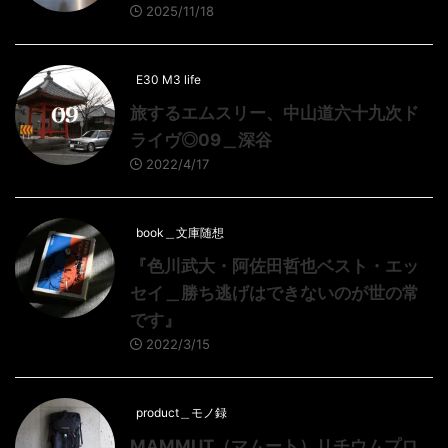
2025/11/18
E30 M3 life
旅するエムスリー、中山道六十九次ド
ライヴ◎09＿深谷
2022/4/17
book＿文庫随想
『色川武大・阿佐田哲也ベスト・エッ
セイ＿勝ち逃げはできないのが世の常
です』
2022/3/15
product＿モノ録
MAMMUT（マムート）リチウムプロ