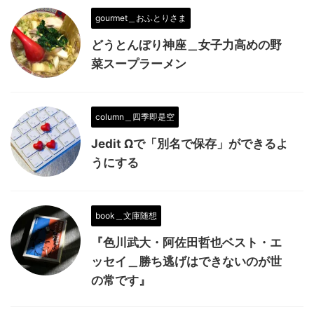
gourmet＿おふとりさま
どうとんぼり神座＿女子力高めの野
菜スープラーメン
column＿四季即是空
Jedit Ωで「別名で保存」ができるよ
うにする
book＿文庫随想
『色川武大・阿佐田哲也ベスト・エ
ッセイ＿勝ち逃げはできないのが世
の常です』