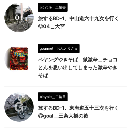
bicycle＿二輪書
旅するBD-1、中山道六十九次を行く
◎04＿大宮
gourmet＿おふとりさま
ペヤングやきそば 獄激辛＿チョコ
とんを思い出してしまった激辛やき
そば
bicycle＿二輪書
旅するBD-1、東海道五十三次を行く
◎goal＿三条大橋の後