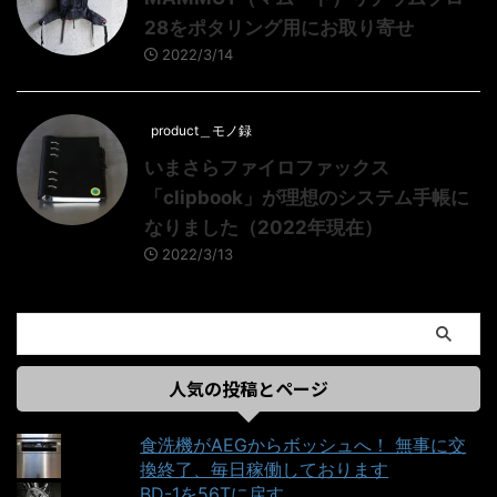
28をポタリング用にお取り寄せ
2022/3/14
product＿モノ録
いまさらファイロファックス
「clipbook」が理想のシステム手帳に
なりました（2022年現在）
2022/3/13
人気の投稿とページ
食洗機がAEGからボッシュへ！ 無事に交
換終了、毎日稼働しております
BD-1を56Tに戻す