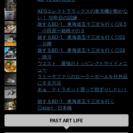
AEGエレクトララックスの食洗機が動かな
い！ 10年目の試練
旅するBD-1、東海道五十三次を行く◎9.5
＿小田原〜箱根その３
旅するBD-1、東海道五十三次を行く◎02
＿川﨑
旅するBD-1、東海道五十三次を行く◎26
＿掛川
ウエスト＿最強のトッピングとサイドメニ
ュー
ラミーサファリのローラーボールを社外品
にする方法
あぁ、テトラポッド買って頬ずりしたい！
旅するBD-1、東海道五十三次を行く
◎start＿日本橋
PAST ART LIFE