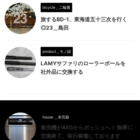
bicycle＿二輪書
旅するBD-1、東海道五十三次を行く
◎23＿島田
product＿モノ録
LAMYサファリのローラーボールを
社外品に交換する
house ＿未完箱
食洗機がAEGからボッシュへ！ 無事に
交換終了、毎日稼働しております