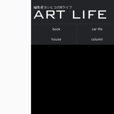
編集者ヨシヒコの8ライフ
book
car life
house
column