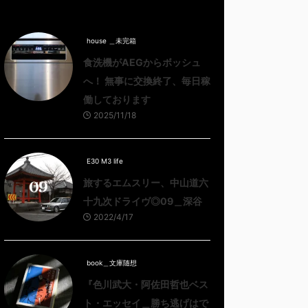
house ＿未完箱
食洗機がAEGからボッシュ
へ！ 無事に交換終了、毎日稼
働しております
2025/11/18
E30 M3 life
旅するエムスリー、中山道六
十九次ドライヴ◎09＿深谷
2022/4/17
book＿文庫随想
『色川武大・阿佐田哲也ベス
ト・エッセイ＿勝ち逃げはで