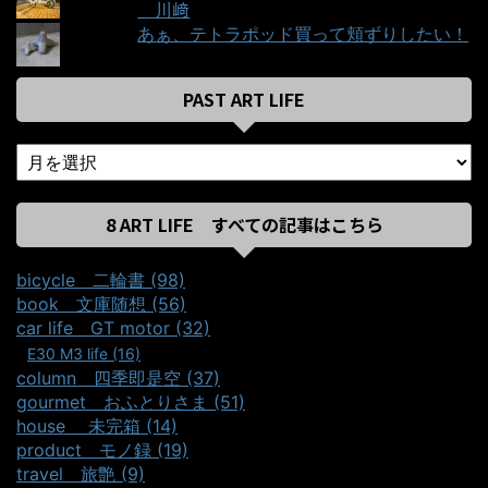
＿川﨑
あぁ、テトラポッド買って頬ずりしたい！
PAST ART LIFE
8 ART LIFE すべての記事はこちら
bicycle＿二輪書 (98)
book＿文庫随想 (56)
car life＿GT motor (32)
E30 M3 life (16)
column＿四季即是空 (37)
gourmet＿おふとりさま (51)
house ＿未完箱 (14)
product＿モノ録 (19)
travel＿旅艶 (9)