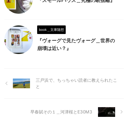
『スモールハウス＿究極の断捨離』
book＿文庫随想
『ヴォーグで見たヴォーグ＿世界の
崩壊は近い？』
三戸浜で、ちっちゃい読者に教えられたこ
と
早春賦その１＿河津桜とE30M3