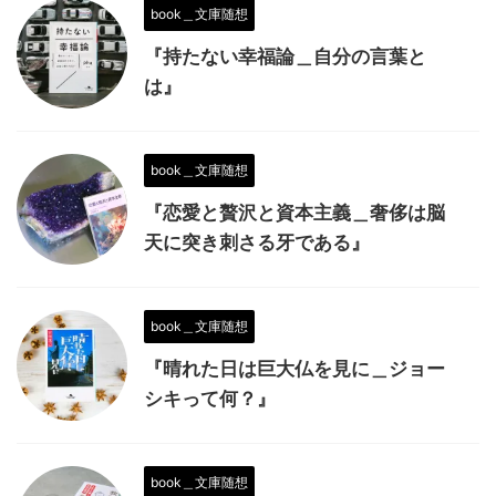
book＿文庫随想
『持たない幸福論＿自分の言葉と
は』
book＿文庫随想
『恋愛と贅沢と資本主義＿奢侈は脳
天に突き刺さる牙である』
book＿文庫随想
『晴れた日は巨大仏を見に＿ジョー
シキって何？』
book＿文庫随想