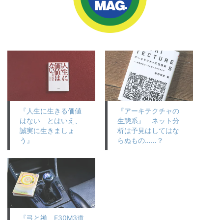
『人生に生きる価値
『アーキテクチャの
はない＿とはいえ、
生態系』＿ネット分
誠実に生きましょ
析は予見はしてはな
う』
らぬもの……？
『弓と禅＿E30M3道