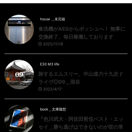
house ＿未完箱
食洗機がAEGからボッシュへ！ 無事に
交換終了、毎日稼働しております
2025/11/18
E30 M3 life
旅するエムスリー、中山道六十九次ド
ライヴ◎09＿深谷
2022/4/17
book＿文庫随想
『色川武大・阿佐田哲也ベスト・エッ
セイ＿勝ち逃げはできないのが世の常