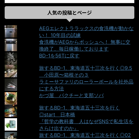
人気の投稿とページ
AEGエレクトララックスの食洗機が動かな
い！ 10年目の試練
食洗機がAEGからボッシュへ！ 無事に交
換終了、毎日稼働しております
BD-1を56Tに戻す
旅するBD-1、東海道五十三次を行く◎9.5
＿小田原〜箱根その３
ラミーサファリのローラーボールを社外品
にする方法
かづ屋＿パクチーと支那ソバ
旅するBD-1、東海道五十三次を行く
◎start＿日本橋
『哲学の教科書＿人はなぜSNSで私生活を
さらけ出すのか』
旅するBD-1、東海道五十三次を行く◎02