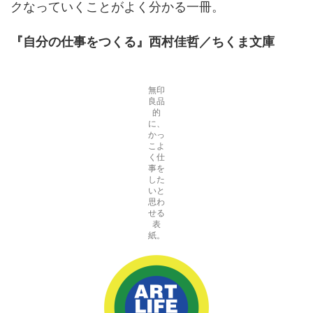
クなっていくことがよく分かる一冊。
『自分の仕事をつくる
』
西村佳哲／ちくま文庫
無印
良品
的
に、
かっ
こよ
く仕
事を
した
いと
思わ
せる
表
紙。