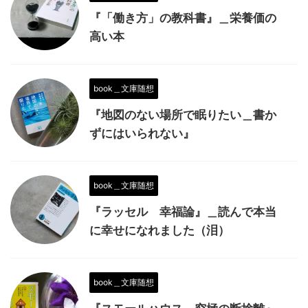
『「働き方」の教科書』＿栄養価の
高い本
book＿文庫随想
『地図のない場所で眠りたい＿書か
ずにはいられない』
book＿文庫随想
『ラッセル 幸福論』＿読んで本当
に幸せになれました（泪）
book＿文庫随想