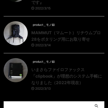
です』
2022/3/15
product＿モノ録
MAMMUT（マムート）リチウムプロ
28をポタリング用にお取り寄せ
2022/3/14
product＿モノ録
いまさらファイロファックス
「clipbook」が理想のシステム手帳に
なりました（2022年現在）
2022/3/13