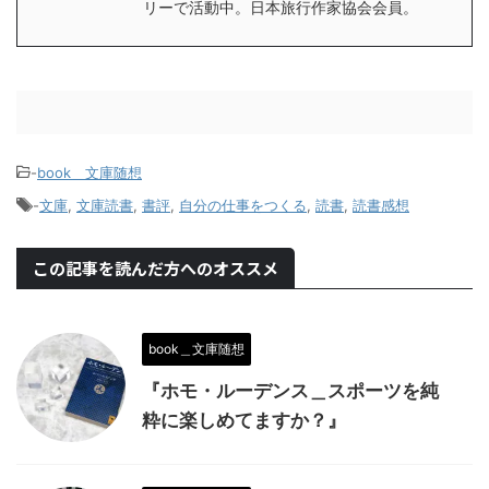
リーで活動中。日本旅行作家協会会員。
-
book＿文庫随想
-
文庫
,
文庫読書
,
書評
,
自分の仕事をつくる
,
読書
,
読書感想
この記事を読んだ方へのオススメ
book＿文庫随想
『ホモ・ルーデンス＿スポーツを純
粋に楽しめてますか？』