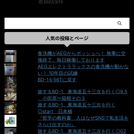
2022/3/13
人気の投稿とページ
食洗機がAEGからボッシュへ！ 無事に交
換終了、毎日稼働しております
AEGエレクトララックスの食洗機が動かな
い！ 10年目の試練
BD-1を56Tに戻す
旅するBD-1、東海道五十三次を行く◎9.5
＿小田原〜箱根その３
旅するBD-1、東海道五十三次を行く
◎start＿日本橋
『哲学の教科書＿人はなぜSNSで私生活を
さらけ出すのか』
旅するBD-1、東海道五十三次を行く◎02