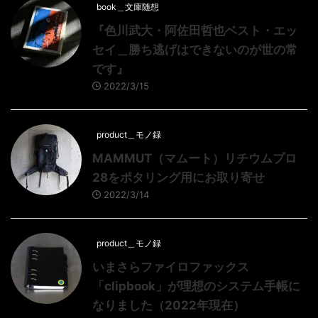
book＿文庫随想
『色川武大・阿佐田哲也ベスト・エッ
セイ＿勝ち逃げはできないのが世の常
です』
2022/3/15
product＿モノ録
MAMMUT（マムート）リチウムプロ
28をポタリング用にお取り寄せ
2022/3/14
product＿モノ録
いまさらファイロファックス
「clipbook」が理想のシステム手帳に
なりました（2022年現在）