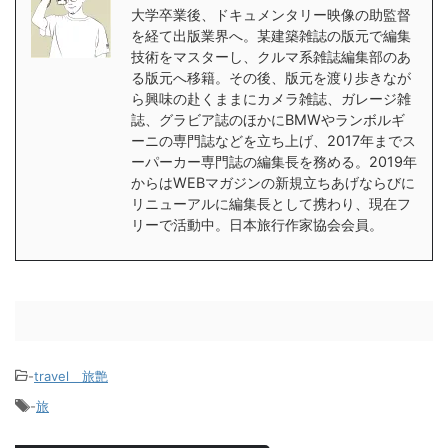
大学卒業後、ドキュメンタリー映像の助監督
を経て出版業界へ。某建築雑誌の版元で編集
技術をマスターし、クルマ系雑誌編集部のあ
る版元へ移籍。その後、版元を渡り歩きなが
ら興味の赴くままにカメラ雑誌、ガレージ雑
誌、グラビア誌のほかにBMWやランボルギ
ーニの専門誌などを立ち上げ、2017年までス
ーパーカー専門誌の編集長を務める。2019年
からはWEBマガジンの新規立ちあげならびに
リニューアルに編集長として携わり、現在フ
リーで活動中。日本旅行作家協会会員。
-
travel＿旅艶
-
旅