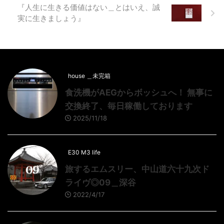
『人生に生きる価値はない＿とはいえ、誠
実に生きましょう』
house ＿未完箱
食洗機がAEGからボッシュへ！ 無事に
交換終了、毎日稼働しております
2025/11/18
E30 M3 life
旅するエムスリー、中山道六十九次ド
ライヴ◎09＿深谷
2022/4/17