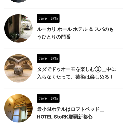
travel＿旅艶
ルーカリ ホール ホテル ＆ スパのも
うひとりの門番
travel＿旅艶
タダでドゥオーモを楽しむ②＿中に
入らなくたって、芸術は楽しめる！
travel＿旅艶
最小限ホテルはロフトベッド＿
HOTEL StoRK那覇新都心