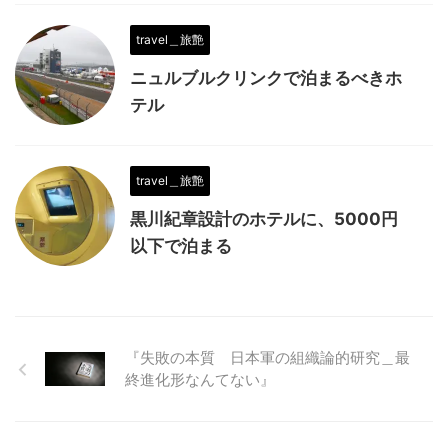
travel＿旅艶
ニュルブルクリンクで泊まるべきホ
テル
travel＿旅艶
黒川紀章設計のホテルに、5000円
以下で泊まる
『失敗の本質 日本軍の組織論的研究＿最
終進化形なんてない』