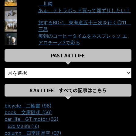
＿川﨑
あぁ、テトラポッド買って頬ずりしたい！
旅するBD-1、東海道五十三次を行く◎11＿
三島
毎朝のコーヒータイムをネスプレッソ エ
アロチーノ3で彩る
PAST ART LIFE
8 ART LIFE すべての記事はこちら
bicycle＿二輪書 (98)
book＿文庫随想 (56)
car life＿GT motor (32)
E30 M3 life (16)
column＿四季即是空 (37)