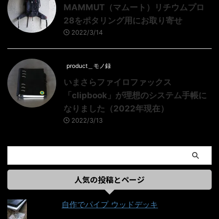
MAMMUT（マムート）リチウムプロ
28をポタリング用にお取り寄せ
2022/3/14
product＿モノ録
いまさらファイロファックス
「clipbook」が理想のシステム手帳に
なりました（2022年現在）
2022/3/13
人気の投稿とページ
自作でパイプ ウッドデッキ