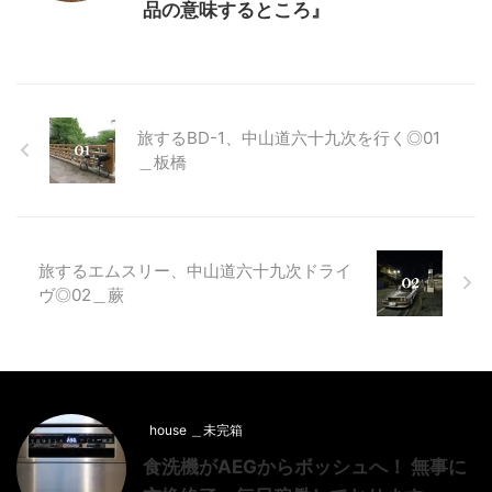
品の意味するところ』
旅するBD-1、中山道六十九次を行く◎01
＿板橋
旅するエムスリー、中山道六十九次ドライ
ヴ◎02＿蕨
house ＿未完箱
食洗機がAEGからボッシュへ！ 無事に