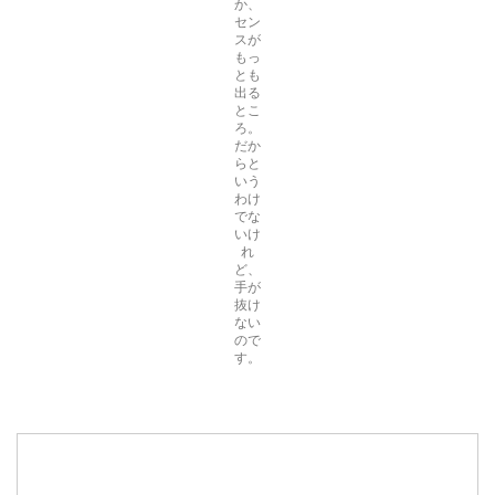
か、
セン
スが
もっ
とも
出る
とこ
ろ。
だか
らと
いう
わけ
でな
いけ
れ
ど、
手が
抜け
ない
ので
す。