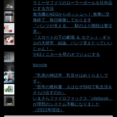
ラミーサファリのローラーボールを社外品
にする方法
食洗機がAEGからボッシュへ！ 無事に交
換終了、毎日稼働しております
『パンツが見える。＿駅の上り階段は要注
意』
『スカートの下の劇場 ＆ セクシィ・ギャ
ルの大研究＿結論。パンツ見えたっていい
じゃん！』
1/43ミニカーを壁のオブジェにする
bicycle
『乳房の神話学＿乳見せはめくらましで
す』
『哲学の教科書＿人はなぜSNSで私生活を
さらけ出すのか』
いまさらファイロファックス「clipbook」
が理想のシステム手帳になりました
（2022年現在）