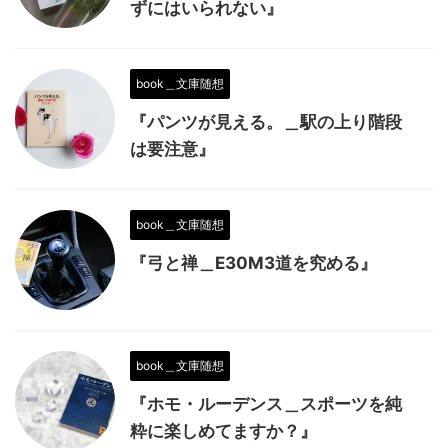
ずにはいられない』
book＿文庫随想
『パンツが見える。＿駅の上り階段
は要注意』
book＿文庫随想
『弓と禅＿E30M3道を究める』
book＿文庫随想
『ホモ・ルーデンス＿スポーツを純
粋に楽しめてますか？』