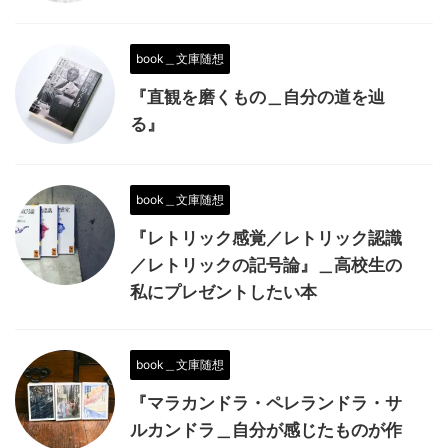
book＿文庫随想
『直観を磨くもの＿自分の道を辿
る』
book＿文庫随想
『レトリック感覚／レトリック認識
／レトリックの記号論』＿高校生の
私にプレゼントしたい本
book＿文庫随想
『マラカンドラ・ペレランドラ・サ
ルカンドラ＿自分が感じたものが作