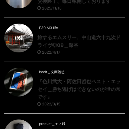
交換終了、毎日稼働しております
2025/11/18
E30 M3 life
旅するエムスリー、中山道六十九次ド
ライヴ◎09＿深谷
2022/4/17
book＿文庫随想
『色川武大・阿佐田哲也ベスト・エッ
セイ＿勝ち逃げはできないのが世の常
です』
2022/3/15
product＿モノ録