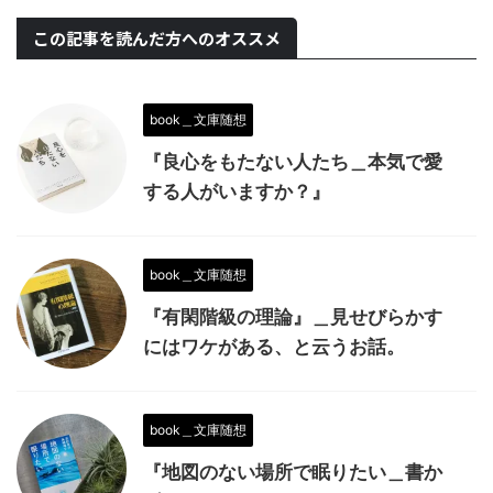
この記事を読んだ方へのオススメ
book＿文庫随想
『良心をもたない人たち＿本気で愛
する人がいますか？』
book＿文庫随想
『有閑階級の理論』＿見せびらかす
にはワケがある、と云うお話。
book＿文庫随想
『地図のない場所で眠りたい＿書か