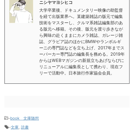
ニシヤマヨシヒコ
大学卒業後、ドキュメンタリー映像の助監督
を経て出版業界へ。某建築雑誌の版元で編集
技術をマスターし、クルマ系雑誌編集部のあ
る版元へ移籍。その後、版元を渡り歩きなが
ら興味の赴くままにカメラ雑誌、ガレージ雑
誌、グラビア誌のほかにBMWやランボルギ
ーニの専門誌などを立ち上げ、2017年までス
ーパーカー専門誌の編集長を務める。2019年
からはWEBマガジンの新規立ちあげならびに
リニューアルに編集長として携わり、現在フ
リーで活動中。日本旅行作家協会会員。
-
book＿文庫随想
-
文庫
,
読書