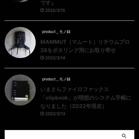
です』
2022/3/15
product＿モノ録
MAMMUT（マムート）リチウムプロ
28をポタリング用にお取り寄せ
2022/3/14
product＿モノ録
いまさらファイロファックス
「clipbook」が理想のシステム手帳に
なりました（2022年現在）
2022/3/13