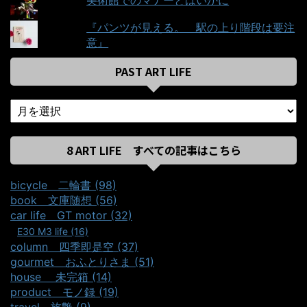
『パンツが見える。＿駅の上り階段は要注
意』
PAST ART LIFE
8 ART LIFE すべての記事はこちら
bicycle＿二輪書 (98)
book＿文庫随想 (56)
car life＿GT motor (32)
E30 M3 life (16)
column＿四季即是空 (37)
gourmet＿おふとりさま (51)
house ＿未完箱 (14)
product＿モノ録 (19)
travel＿旅艶 (9)