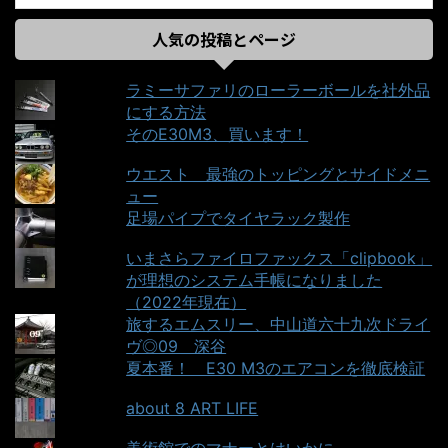
人気の投稿とページ
ラミーサファリのローラーボールを社外品
にする方法
そのE30M3、買います！
ウエスト＿最強のトッピングとサイドメニ
ュー
足場パイプでタイヤラック製作
いまさらファイロファックス「clipbook」
が理想のシステム手帳になりました
（2022年現在）
旅するエムスリー、中山道六十九次ドライ
ヴ◎09＿深谷
夏本番！ E30 M3のエアコンを徹底検証
about 8 ART LIFE
美術館でのマナーとはいかに