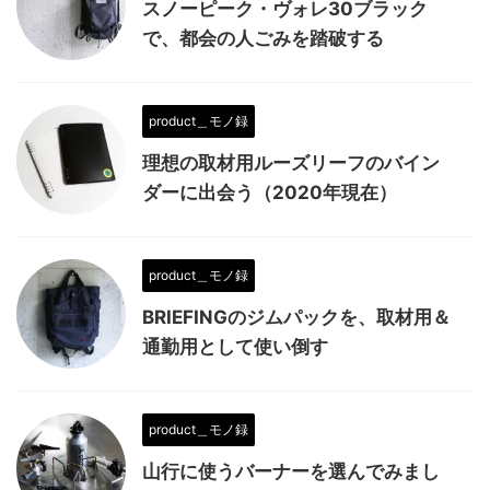
スノーピーク・ヴォレ30ブラック
で、都会の人ごみを踏破する
product＿モノ録
理想の取材用ルーズリーフのバイン
ダーに出会う（2020年現在）
product＿モノ録
BRIEFINGのジムパックを、取材用＆
通勤用として使い倒す
product＿モノ録
山行に使うバーナーを選んでみまし