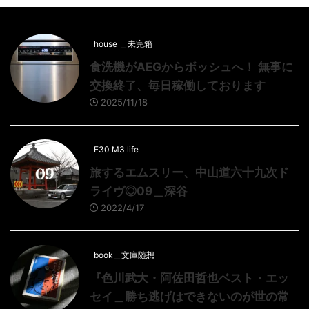
house ＿未完箱
食洗機がAEGからボッシュへ！ 無事に
交換終了、毎日稼働しております
2025/11/18
E30 M3 life
旅するエムスリー、中山道六十九次ド
ライヴ◎09＿深谷
2022/4/17
book＿文庫随想
『色川武大・阿佐田哲也ベスト・エッ
セイ＿勝ち逃げはできないのが世の常