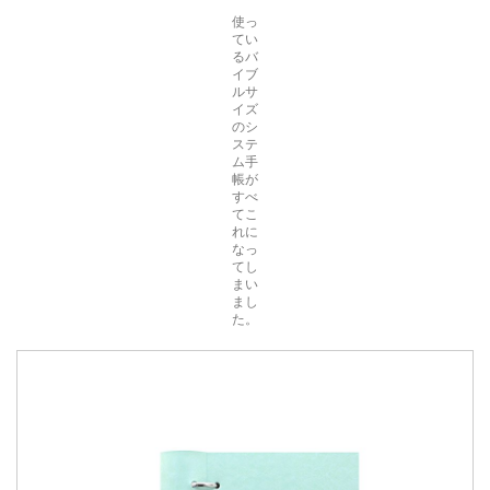
使っ
てい
るバ
イブ
ルサ
イズ
のシ
ステ
ム手
帳が
すべ
てこ
れに
なっ
てし
まい
まし
た。