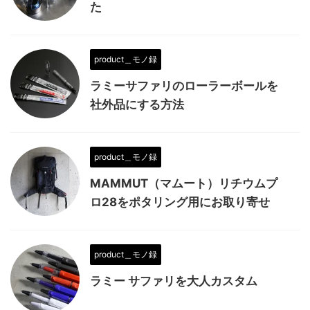
た
product＿モノ録
ラミーサファリのローラーボールを
社外品にする方法
product＿モノ録
MAMMUT（マムート）リチウムプ
ロ28をポタリング用にお取り寄せ
product＿モノ録
ラミー サファリを大人カスタム