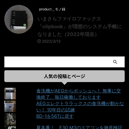
product＿モノ録
いまさらファイロファックス
「clipbook」が理想のシステム手帳に
なりました（2022年現在）
2022/3/13
人気の投稿とページ
食洗機がAEGからボッシュへ！ 無事に交
換終了、毎日稼働しております
AEGエレクトララックスの食洗機が動かな
い！ 10年目の試練
BD-1を56Tに戻す
夏本番！ E30 M3のエアコンを徹底検証