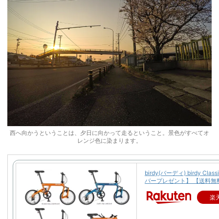
西へ向かうということは、夕日に向かって走るということ。景色がすべてオ
レンジ色に染まります。
birdy(バーディ) birdy Cla
バープレゼント】 【送料無
楽