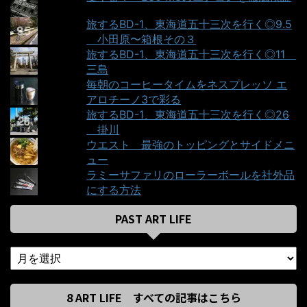
旅するBD-1、東海道五十三次を行く◎9.5
＿小田原〜箱根その３
旅するBD-1、東海道五十三次を行く◎11＿
三島
毎朝のコーヒータイムをネスプレッソ エ
アロチーノ3で彩る
旅するBD-1、東海道五十三次を行く◎26
＿掛川
ウエスト＿最強のトッピングとサイドメニ
ュー
ラミーサファリのローラーボールを社外品
にする方法
PAST ART LIFE
8 ART LIFE すべての記事はこちら