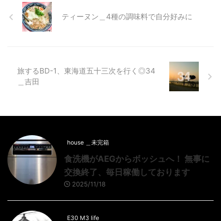
ティーヌン＿4種の調味料で自分好みに
旅するBD-1、東海道五十三次を行く◎34
＿吉田
house ＿未完箱
食洗機がAEGからボッシュへ！ 無事に
交換終了、毎日稼働しております
2025/11/18
E30 M3 life