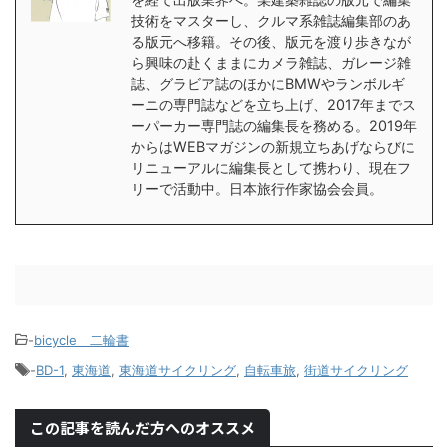
技術をマスターし、クルマ系雑誌編集部のあ
る版元へ移籍。その後、版元を渡り歩きなが
ら興味の赴くままにカメラ雑誌、ガレージ雑
誌、グラビア誌のほかにBMWやランボルギ
ーニの専門誌などを立ち上げ、2017年までス
ーパーカー専門誌の編集長を務める。2019年
からはWEBマガジンの新規立ちあげならびに
リニューアルに編集長として携わり、現在フ
リーで活動中。日本旅行作家協会会員。
-
bicycle＿二輪書
-
BD-1
,
東海道
,
東海道サイクリング
,
自転車旅
,
街道サイクリング
この記事を読んだ方へのオススメ