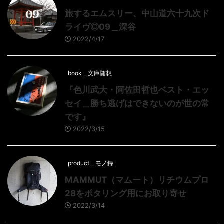
旅するエムスリー、中山道六十九次ド
ライヴ◎09＿深谷
2022/4/17
book＿文庫随想
『色川武大・阿佐田哲也ベスト・エッ
セイ＿勝ち逃げはできないのが世の常
です』
2022/3/15
product＿モノ録
MAMMUT（マムート）リチウムプロ
28をポタリング用にお取り寄せ
2022/3/14