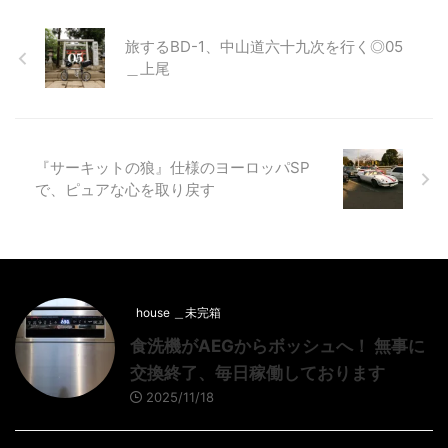
旅するBD-1、中山道六十九次を行く◎05
＿上尾
『サーキットの狼』仕様のヨーロッパSP
で、ピュアな心を取り戻す
house ＿未完箱
食洗機がAEGからボッシュへ！ 無事に
交換終了、毎日稼働しております
2025/11/18