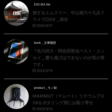
E30 M3 life
旅するエムスリー、中山道六十九次ド
ライヴ◎09＿深谷
2022/4/17
book＿文庫随想
『色川武大・阿佐田哲也ベスト・エッ
セイ＿勝ち逃げはできないのが世の常
です』
2022/3/15
product＿モノ録
MAMMUT（マムート）リチウムプロ
28をポタリング用にお取り寄せ
2022/3/14