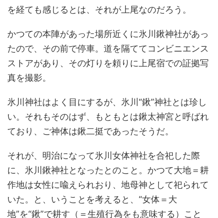
を経ても感じるとは、それが上尾なのだろう。
かつての本陣があった場所近くに氷川鍬神社があっ
たので、その前で停車。道を隔ててコンビニエンス
ストアがあり、その灯りを頼りに上尾宿での証拠写
真を撮影。
氷川神社はよく目にするが、氷川“鍬”神社とは珍し
い。それもそのはず、もともとは鍬太神宮と呼ばれ
ており、ご神体は鍬二挺であったそうだ。
それが、明治になって氷川女体神社を合祀した際
に、氷川鍬神社となったとのこと。かつて大地＝耕
作地は女性に喩えられおり、地母神として祀られて
いた。と、いうことを考えると、“女体＝大
地”を“鍬”で耕す（＝生殖行為をも意味する）こと