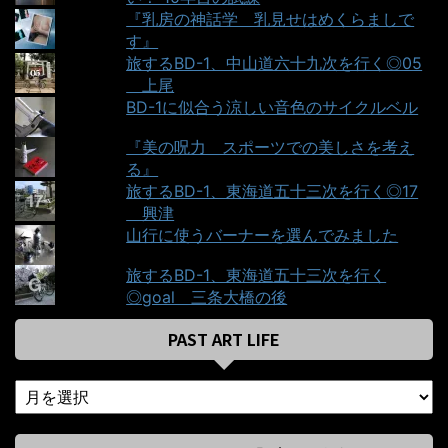
『乳房の神話学＿乳見せはめくらましで
す』
旅するBD-1、中山道六十九次を行く◎05
＿上尾
BD-1に似合う涼しい音色のサイクルベル
『美の呪力＿スポーツでの美しさを考え
る』
旅するBD-1、東海道五十三次を行く◎17
＿興津
山行に使うバーナーを選んでみました
旅するBD-1、東海道五十三次を行く
◎goal＿三条大橋の後
PAST ART LIFE