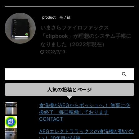
product＿モノ録
いまさらファイロファックス
「clipbook」が理想のシステム手帳に
なりました（2022年現在）
2022/3/13
人気の投稿とページ
食洗機がAEGからボッシュへ！ 無事に交
換終了、毎日稼働しております
CONTACT
AEGエレクトララックスの食洗機が動かな
い！ 10年目の試練