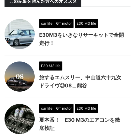
この記事を読んだ方へのオススメ
car life＿GT motor
E30 M3 life
E30M3をいきなりサーキットで全開
走行！
E30 M3 life
旅するエムスリー、中山道六十九次
ドライヴ◎08＿熊谷
car life＿GT motor
E30 M3 life
夏本番！ E30 M3のエアコンを徹
底検証