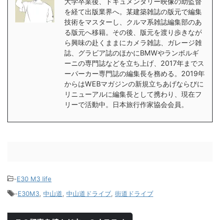
大学卒業後、ドキュメンタリー映像の助監督
を経て出版業界へ。某建築雑誌の版元で編集
技術をマスターし、クルマ系雑誌編集部のあ
る版元へ移籍。その後、版元を渡り歩きなが
ら興味の赴くままにカメラ雑誌、ガレージ雑
誌、グラビア誌のほかにBMWやランボルギ
ーニの専門誌などを立ち上げ、2017年までス
ーパーカー専門誌の編集長を務める。2019年
からはWEBマガジンの新規立ちあげならびに
リニューアルに編集長として携わり、現在フ
リーで活動中。日本旅行作家協会会員。
-
E30 M3 life
-
E30M3
,
中山道
,
中山道ドライブ
,
街道ドライブ