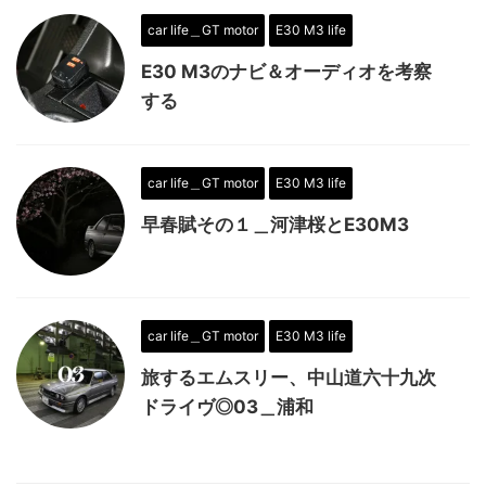
car life＿GT motor
E30 M3 life
E30 M3のナビ＆オーディオを考察
する
car life＿GT motor
E30 M3 life
早春賦その１＿河津桜とE30M3
car life＿GT motor
E30 M3 life
旅するエムスリー、中山道六十九次
ドライヴ◎03＿浦和