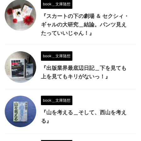
book＿文庫随想
『スカートの下の劇場 ＆ セクシィ・
ギャルの大研究＿結論。パンツ見え
たっていいじゃん！』
book＿文庫随想
『出版業界最底辺日記＿下を見ても
上を見てもキリがないっ！』
book＿文庫随想
『山を考える＿そして、西山を考え
る』