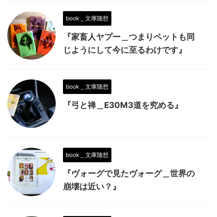
book＿文庫随想
『家畜人ヤプー＿つまりペットも同
じようにして今に至るわけです』
book＿文庫随想
『弓と禅＿E30M3道を究める』
book＿文庫随想
『ヴォーグで見たヴォーグ＿世界の
崩壊は近い？』