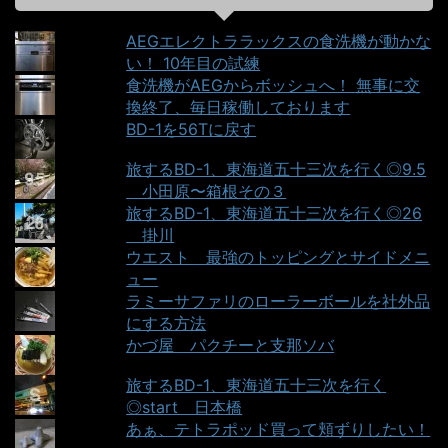
AEGエレクトララックスの食洗機が動かな
い！ 10年目の試練
食洗機がAEGからボッシュへ！ 無事に交
換終了、毎日稼働しております
BD-1を56Tに戻す
旅するBD-1、東海道五十三次を行く◎9.5
＿小田原〜箱根その３
旅するBD-1、東海道五十三次を行く◎26
＿掛川
ウエスト＿最強のトッピングとサイドメニ
ュー
ラミーサファリのローラーボールを社外品
にする方法
かづ屋＿パクチーと支那ソバ
旅するBD-1、東海道五十三次を行く
◎start＿日本橋
あぁ、テトラポッド買って頬ずりしたい！