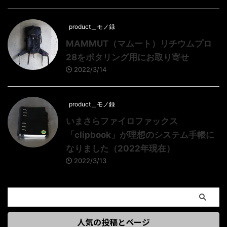
product＿モノ録
MAMMUT（マムート）リチウムプロ
28をポタリング用にお取り寄せ
2022/3/14
product＿モノ録
いまさらファイロファックス
「clipbook」が理想のシステム手帳に
なりました（2022年現在）
2022/3/13
人気の投稿とページ