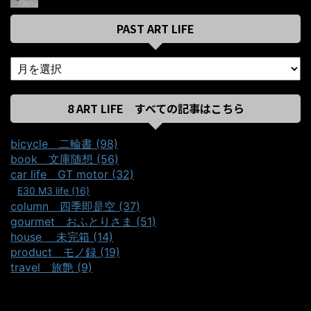
PAST ART LIFE
8 ART LIFE すべての記事はこちら
bicycle＿二輪書 (98)
book＿文庫随想 (56)
car life＿GT motor (32)
E30 M3 life (16)
column＿四季即是空 (37)
gourmet＿おふとりさま (51)
house ＿未完箱 (14)
product＿モノ録 (19)
travel＿旅艶 (9)