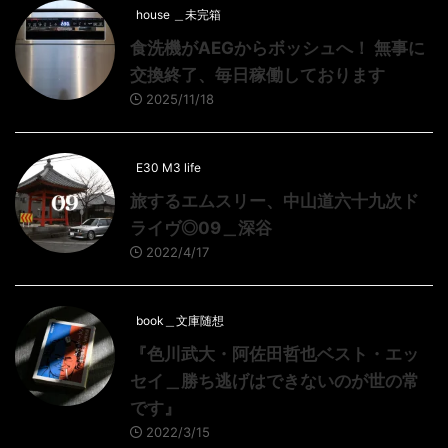
house ＿未完箱
食洗機がAEGからボッシュへ！ 無事に
交換終了、毎日稼働しております
2025/11/18
E30 M3 life
旅するエムスリー、中山道六十九次ド
ライヴ◎09＿深谷
2022/4/17
book＿文庫随想
『色川武大・阿佐田哲也ベスト・エッ
セイ＿勝ち逃げはできないのが世の常
です』
2022/3/15