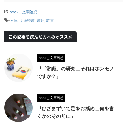
-
book＿文庫随想
-
文庫
,
文庫読書
,
書評
,
読書
この記事を読んだ方へのオススメ
book＿文庫随想
『「常識」の研究＿それはホンモノ
ですか？』
book＿文庫随想
『ひざまずいて足をお舐め＿何を書
くかのその前に』