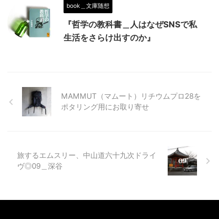
book＿文庫随想
『哲学の教科書＿人はなぜSNSで私
生活をさらけ出すのか』
MAMMUT（マムート）リチウムプロ28を
ポタリング用にお取り寄せ
旅するエムスリー、中山道六十九次ドライ
ヴ◎09＿深谷