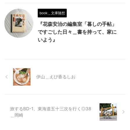
book＿文庫随想
『花森安治の編集室「暮しの手帖」
ですごした日々＿書を持って、家に
いよう』
伊山＿えび香るしお
旅するBD-1、東海道五十三次を行く◎38
＿岡崎