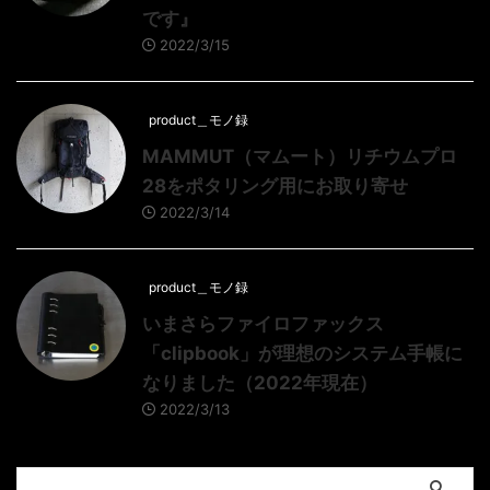
です』
2022/3/15
product＿モノ録
MAMMUT（マムート）リチウムプロ
28をポタリング用にお取り寄せ
2022/3/14
product＿モノ録
いまさらファイロファックス
「clipbook」が理想のシステム手帳に
なりました（2022年現在）
2022/3/13