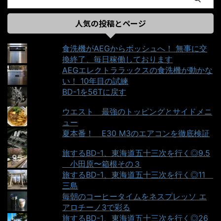
人気の投稿とページ
食洗機がAEGからボッシュへ！ 無事に交
換終了、毎日稼働しております
AEGエレクトララックスの食洗機が動かな
い！ 10年目の試練
BD-1を56Tに戻す
ウエスト＿最強のトッピングとサイドメニ
ュー
夏本番！ E30 M3のエアコンを徹底検証
旅するBD-1、東海道五十三次を行く◎9.5
＿小田原〜箱根その３
旅するBD-1、東海道五十三次を行く◎11＿
三島
毎朝のコーヒータイムをネスプレッソ エ
アロチーノ3で彩る
旅するBD-1、東海道五十三次を行く◎26