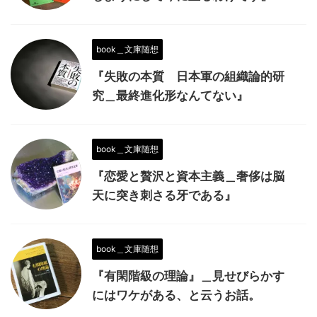
book＿文庫随想
『失敗の本質 日本軍の組織論的研
究＿最終進化形なんてない』
book＿文庫随想
『恋愛と贅沢と資本主義＿奢侈は脳
天に突き刺さる牙である』
book＿文庫随想
『有閑階級の理論』＿見せびらかす
にはワケがある、と云うお話。