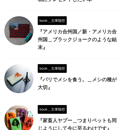
book＿文庫随想
『アメリカ合州国／新・アメリカ合
州国＿ブラックジョークのような結
末』
book＿文庫随想
『パリでメシを食う。＿メシの種が
大切』
book＿文庫随想
『家畜人ヤプー＿つまりペットも同
じようにして今に至るわけです』