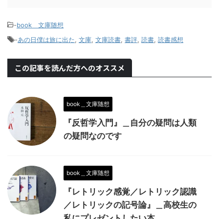
-
book＿文庫随想
-
あの日僕は旅に出た
,
文庫
,
文庫読書
,
書評
,
読書
,
読書感想
この記事を読んだ方へのオススメ
book＿文庫随想
『反哲学入門』＿自分の疑問は人類
の疑問なのです
book＿文庫随想
『レトリック感覚／レトリック認識
／レトリックの記号論』＿高校生の
私にプレゼントしたい本