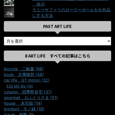
＿掛川
ラミーサファリのローラーボールを社外品
にする方法
PAST ART LIFE
8 ART LIFE すべての記事はこちら
bicycle＿二輪書 (98)
book＿文庫随想 (56)
car life＿GT motor (32)
E30 M3 life (16)
column＿四季即是空 (37)
gourmet＿おふとりさま (51)
house ＿未完箱 (14)
product＿モノ録 (19)
travel＿旅艶 (9)