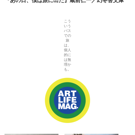
『あの日、僕は旅に出た
』
蔵前仁一／幻冬舎文庫
こう
いう
バス
での
旅
は、
個人
的に
は無
理か
も。