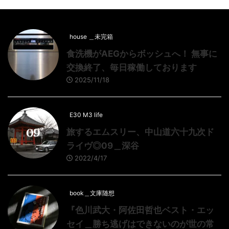
house ＿未完箱
食洗機がAEGからボッシュへ！ 無事に
交換終了、毎日稼働しております
2025/11/18
E30 M3 life
旅するエムスリー、中山道六十九次ド
ライヴ◎09＿深谷
2022/4/17
book＿文庫随想
『色川武大・阿佐田哲也ベスト・エッ
セイ＿勝ち逃げはできないのが世の常