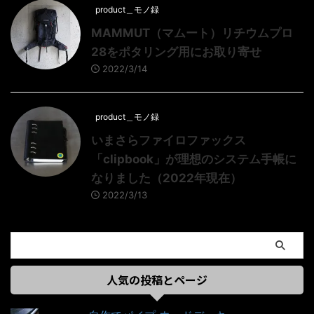
product＿モノ録
MAMMUT（マムート）リチウムプロ
28をポタリング用にお取り寄せ
2022/3/14
product＿モノ録
いまさらファイロファックス
「clipbook」が理想のシステム手帳に
なりました（2022年現在）
2022/3/13
人気の投稿とページ