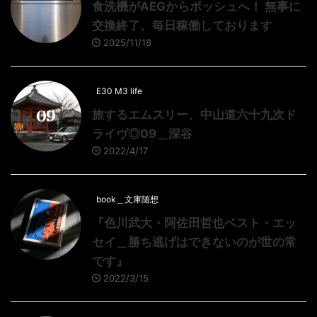
食洗機がAEGからボッシュへ！ 無事に
交換終了、毎日稼働しております
2025/11/18
E30 M3 life
旅するエムスリー、中山道六十九次ド
ライヴ◎09＿深谷
2022/4/17
book＿文庫随想
『色川武大・阿佐田哲也ベスト・エッ
セイ＿勝ち逃げはできないのが世の常
です』
2022/3/15