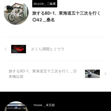
bicycle＿二輪書
旅するBD-1、東海道五十三次を行く
◎42＿桑名
さくら満開とミウラ
旅するBD-1、東海道五十三次を行く＿日
本橋以前
house ＿未完箱