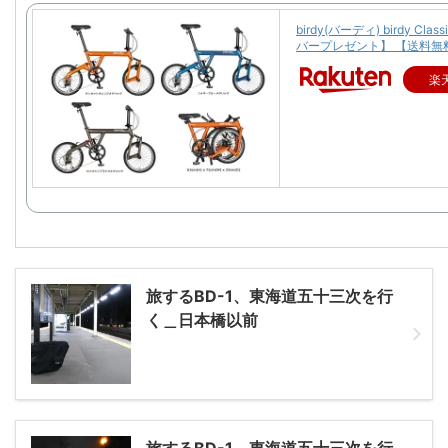
birdy(バーディ) birdy Cla
バープレゼント】 【送料無
楽
旅するBD-1、東海道五十三次を行
く＿日本橋以前