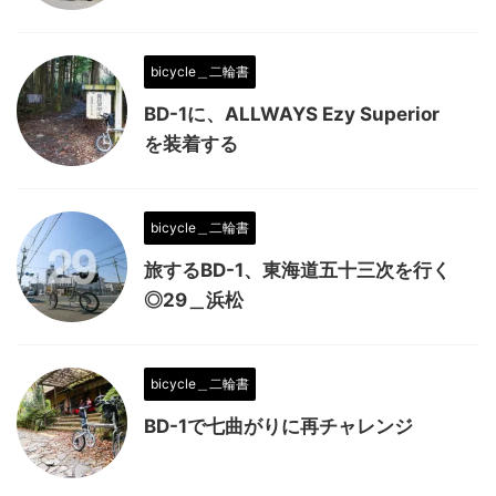
bicycle＿二輪書
BD-1に、ALLWAYS Ezy Superior
を装着する
bicycle＿二輪書
旅するBD-1、東海道五十三次を行く
◎29＿浜松
bicycle＿二輪書
BD-1で七曲がりに再チャレンジ