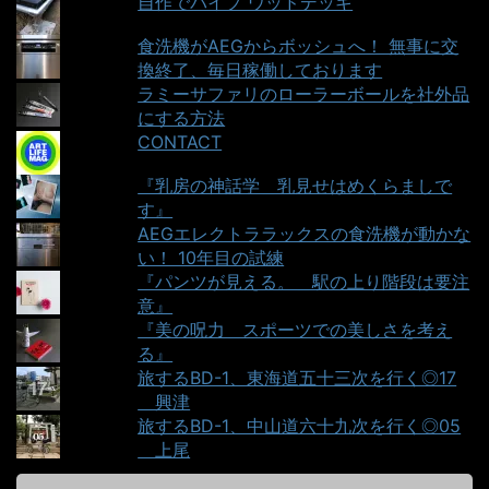
自作でパイプ ウッドデッキ
食洗機がAEGからボッシュへ！ 無事に交
換終了、毎日稼働しております
ラミーサファリのローラーボールを社外品
にする方法
CONTACT
『乳房の神話学＿乳見せはめくらましで
す』
AEGエレクトララックスの食洗機が動かな
い！ 10年目の試練
『パンツが見える。＿駅の上り階段は要注
意』
『美の呪力＿スポーツでの美しさを考え
る』
旅するBD-1、東海道五十三次を行く◎17
＿興津
旅するBD-1、中山道六十九次を行く◎05
＿上尾