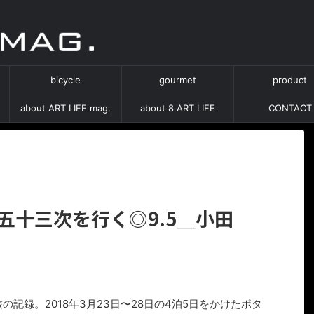
bicycle
gourmet
product
about ART LIFE mag.
about 8 ART LIFE
CONTACT
道五十三次を行く◎9.5＿小田
の記録。2018年3月23日〜28日の4泊5日をかけたポタ