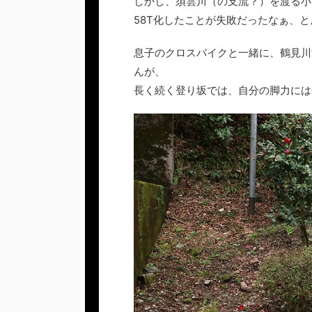
しかし、須雲川（の支流？）を渡る小
58T化したことが失敗だったなぁ、
息子のクロスバイクと一緒に、鶴見川
んが、
長く続く登り坂では、自分の脚力には