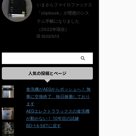
いまさらファイロファックス
「clipbook」が理想のシス
テム手帳になりました
（2022年現在）
2022/3/13
人気の投稿とページ
食洗機がAEGからボッシュへ！ 無
事に交換終了、毎日稼働しており
ます
AEGエレクトララックスの食洗機
が動かない！ 10年目の試練
BD-1を56Tに戻す