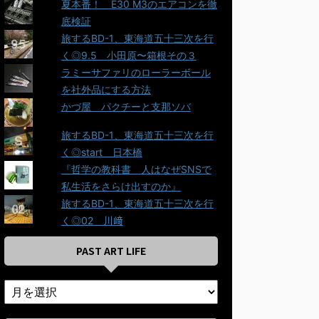
夏本番！ E30 M3のエアコンを徹
底検証
旅するBD-1、東海道五十三次を行
く◎9.5＿小田原〜箱根その３
ラミーサファリのローラーボール
を社外品にする方法
かづ屋＿パクチーと支那ソバ
旅するBD-1、東海道五十三次を行
く◎start＿日本橋
『哲学の教科書＿人はなぜSNSで
私生活をさらけ出すのか』
旅するBD-1、東海道五十三次を行
く◎02＿川﨑
PAST ART LIFE