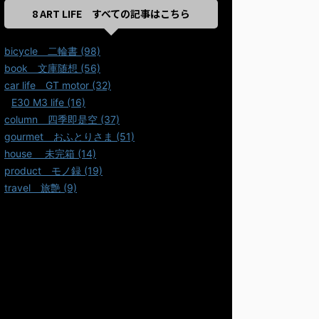
8 ART LIFE すべての記事はこちら
bicycle＿二輪書 (98)
book＿文庫随想 (56)
car life＿GT motor (32)
E30 M3 life (16)
column＿四季即是空 (37)
gourmet＿おふとりさま (51)
house ＿未完箱 (14)
product＿モノ録 (19)
travel＿旅艶 (9)