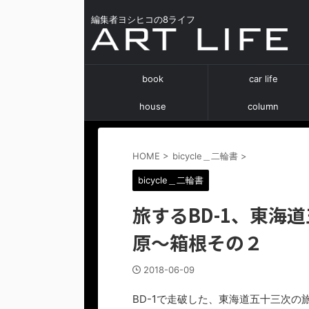
編集者ヨシヒコの8ライフ
book
car life
house
column
HOME
>
bicycle＿二輪書
>
bicycle＿二輪書
旅するBD-1、東海
原〜箱根その２
2018-06-09
BD-1で走破した、東海道五十三次の旅