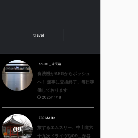
travel
house ＿未完箱
食洗機がAEGからボッシュ
へ！ 無事に交換終了、毎日稼
働しております
2025/11/18
E30 M3 life
旅するエムスリー、中山道六
十九次ドライヴ◎09＿深谷