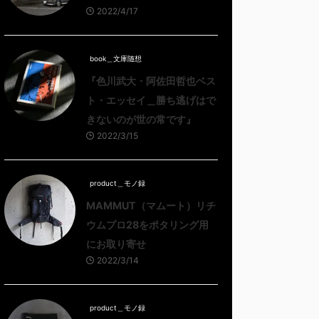
2022/4/17
book＿文庫随想
『色川武大・阿佐田哲也ベス
ト・エッセイ＿勝ち逃げはで
きないのが世の常です』
2022/3/15
product＿モノ録
MAMMUT（マムート）リチ
ウムプロ28をポタリング用
にお取り寄せ
2022/3/14
product＿モノ録