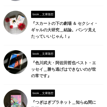
book＿文庫随想
『スカートの下の劇場 ＆ セクシィ・
ギャルの大研究＿結論。パンツ見え
たっていいじゃん！』
book＿文庫随想
『色川武大・阿佐田哲也ベスト・エ
ッセイ＿勝ち逃げはできないのが世
の常です』
book＿文庫随想
『つぎはぎプラネット＿知らぬ間に