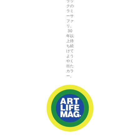
ラッ
クの
ラミ
ーサ
ファ
リ。
30
年以
上待
ち続
けて
よう
やく
出た
カラ
ー。