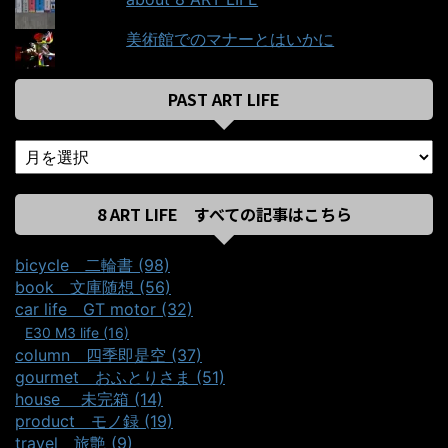
美術館でのマナーとはいかに
PAST ART LIFE
8 ART LIFE すべての記事はこちら
bicycle＿二輪書 (98)
book＿文庫随想 (56)
car life＿GT motor (32)
E30 M3 life (16)
column＿四季即是空 (37)
gourmet＿おふとりさま (51)
house ＿未完箱 (14)
product＿モノ録 (19)
travel＿旅艶 (9)