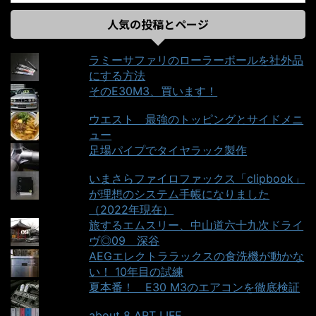
人気の投稿とページ
ラミーサファリのローラーボールを社外品
にする方法
そのE30M3、買います！
ウエスト＿最強のトッピングとサイドメニ
ュー
足場パイプでタイヤラック製作
いまさらファイロファックス「clipbook」
が理想のシステム手帳になりました
（2022年現在）
旅するエムスリー、中山道六十九次ドライ
ヴ◎09＿深谷
AEGエレクトララックスの食洗機が動かな
い！ 10年目の試練
夏本番！ E30 M3のエアコンを徹底検証
about 8 ART LIFE