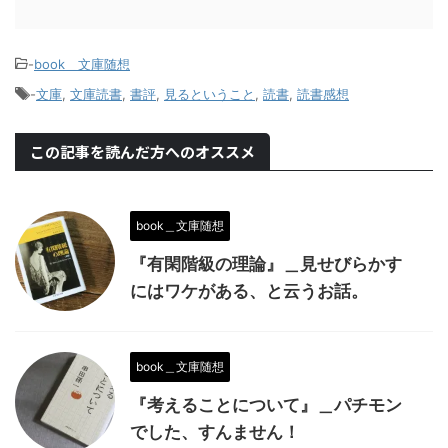
-
book＿文庫随想
-
文庫
,
文庫読書
,
書評
,
見るということ
,
読書
,
読書感想
この記事を読んだ方へのオススメ
book＿文庫随想
『有閑階級の理論』＿見せびらかす
にはワケがある、と云うお話。
book＿文庫随想
『考えることについて』＿パチモン
でした、すんません！