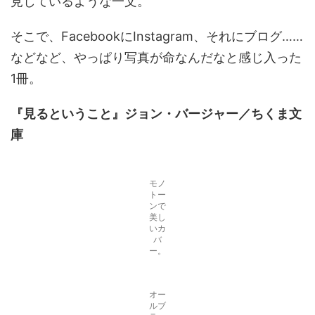
見しているような一文。
そこで、FacebookにInstagram、それにブログ……
などなど、やっぱり写真が命なんだなと感じ入った
1冊。
『見るということ』ジョン・バージャー／ちくま文
庫
モノ
トー
ンで
美し
いカ
バ
ー。
オー
ルブ