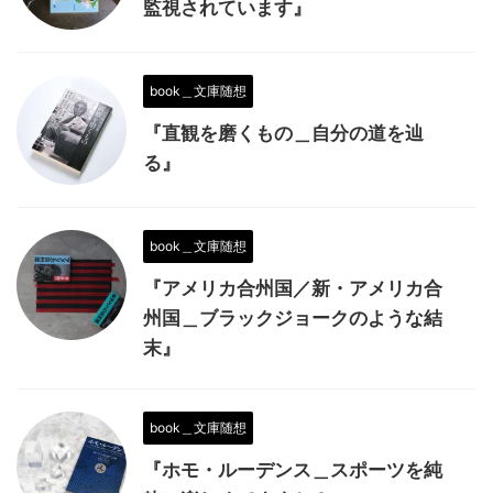
監視されています』
book＿文庫随想
『直観を磨くもの＿自分の道を辿
る』
book＿文庫随想
『アメリカ合州国／新・アメリカ合
州国＿ブラックジョークのような結
末』
book＿文庫随想
『ホモ・ルーデンス＿スポーツを純