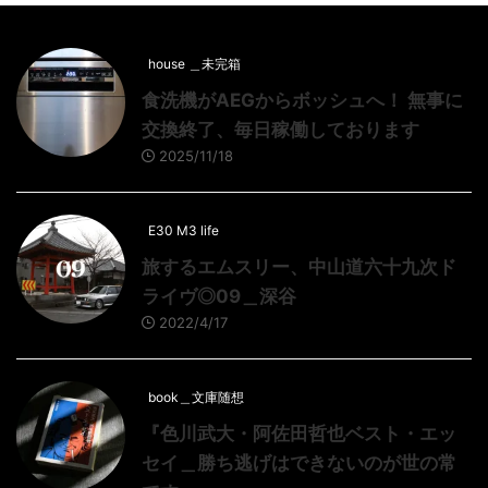
house ＿未完箱
食洗機がAEGからボッシュへ！ 無事に
交換終了、毎日稼働しております
2025/11/18
E30 M3 life
旅するエムスリー、中山道六十九次ド
ライヴ◎09＿深谷
2022/4/17
book＿文庫随想
『色川武大・阿佐田哲也ベスト・エッ
セイ＿勝ち逃げはできないのが世の常