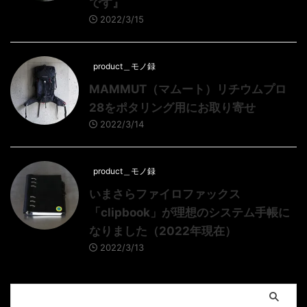
です』
2022/3/15
product＿モノ録
MAMMUT（マムート）リチウムプロ
28をポタリング用にお取り寄せ
2022/3/14
product＿モノ録
いまさらファイロファックス
「clipbook」が理想のシステム手帳に
なりました（2022年現在）
2022/3/13