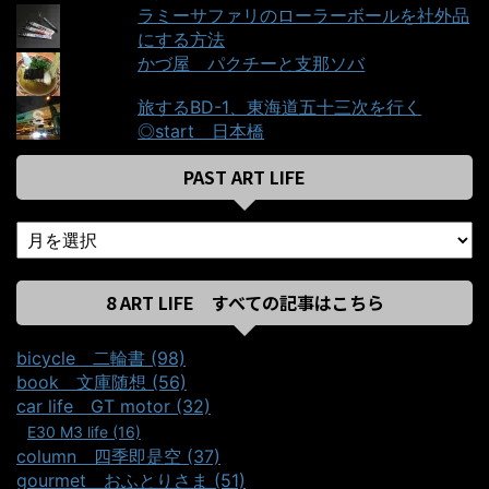
ラミーサファリのローラーボールを社外品
にする方法
かづ屋＿パクチーと支那ソバ
旅するBD-1、東海道五十三次を行く
◎start＿日本橋
PAST ART LIFE
8 ART LIFE すべての記事はこちら
bicycle＿二輪書 (98)
book＿文庫随想 (56)
car life＿GT motor (32)
E30 M3 life (16)
column＿四季即是空 (37)
gourmet＿おふとりさま (51)