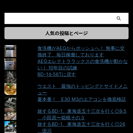
人気の投稿とページ
食洗機がAEGからボッシュへ！ 無事に交
換終了、毎日稼働しております
AEGエレクトララックスの食洗機が動かな
い！ 10年目の試練
BD-1を56Tに戻す
ウエスト＿最強のトッピングとサイドメニ
ュー
夏本番！ E30 M3のエアコンを徹底検証
旅するBD-1、東海道五十三次を行く◎9.5
＿小田原〜箱根その３
旅するBD-1、東海道五十三次を行く◎26
＿掛川