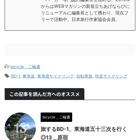
からはWEBマガジンの新規立ちあげならびに
リニューアルに編集長として携わり、現在フ
リーで活動中。日本旅行作家協会会員。
-
bicycle＿二輪書
-
BD-1
,
東海道
,
東海道サイクリング
,
自転車旅
,
街道サイクリング
この記事を読んだ方へのオススメ
bicycle＿二輪書
旅するBD-1、東海道五十三次を行く
◎13＿原宿