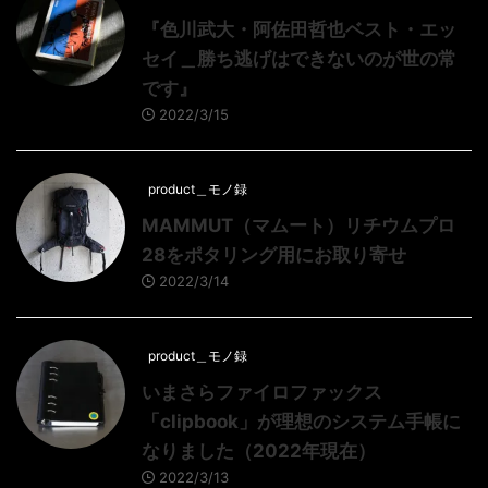
『色川武大・阿佐田哲也ベスト・エッ
セイ＿勝ち逃げはできないのが世の常
です』
2022/3/15
product＿モノ録
MAMMUT（マムート）リチウムプロ
28をポタリング用にお取り寄せ
2022/3/14
product＿モノ録
いまさらファイロファックス
「clipbook」が理想のシステム手帳に
なりました（2022年現在）
2022/3/13