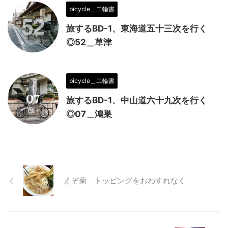
bicycle＿二輪書
旅するBD-1、東海道五十三次を行く
◎52＿草津
bicycle＿二輪書
旅するBD-1、中山道六十九次を行く
◎07＿鴻巣
えぞ菊＿トッピングをおわすれなく