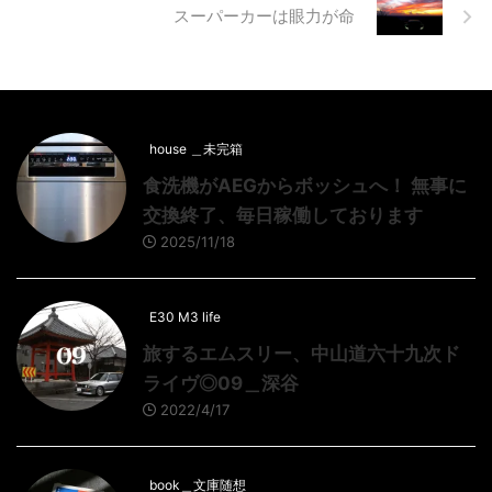
スーパーカーは眼力が命
house ＿未完箱
食洗機がAEGからボッシュへ！ 無事に
交換終了、毎日稼働しております
2025/11/18
E30 M3 life
旅するエムスリー、中山道六十九次ド
ライヴ◎09＿深谷
2022/4/17
book＿文庫随想